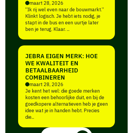
maart 28, 2026
“Ik rij wel even naar de bouwmarkt.”
Klinkt logisch. Je hebt iets nodig, je
stapt in de bus en een uurtje later
ben je terug. Klaar. ...
JEBRA EIGEN MERK: HOE
WE KWALITEIT EN
BETAALBAARHEID
COMBINEREN
maart 28, 2026
Je kent het wel: die goede merken
kosten een behoorlijke duit, en bij de
goedkopere alternatieven heb je geen
idee wat je in handen hebt. Precies
die...