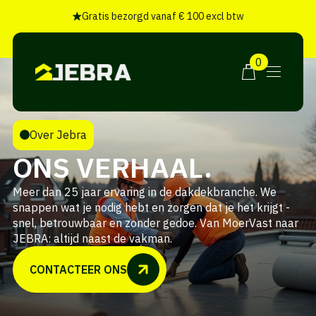
Gratis bezorgd vanaf € 100 excl btw
0
Over Jebra
ONS VERHAAL.
Meer dan 25 jaar ervaring in de dakdekbranche. We
snappen wat je nodig hebt en zorgen dat je het krijgt -
snel, betrouwbaar en zonder gedoe. Van MoerVast naar
JEBRA: altijd naast de vakman.
CONTACTEER ONS