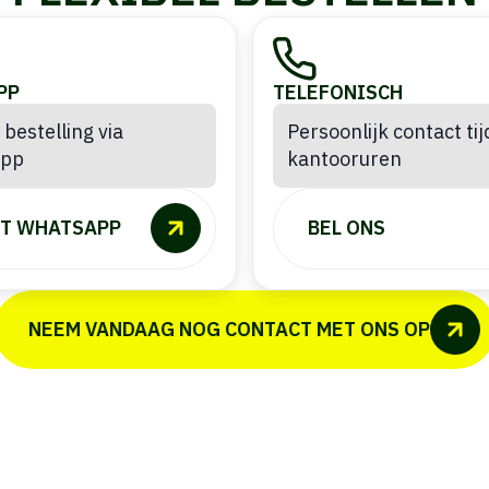
PP
TELEFONISCH
 bestelling via
Persoonlijk contact ti
App
kantooruren
T WHATSAPP
BEL ONS
NEEM VANDAAG NOG CONTACT MET ONS OP