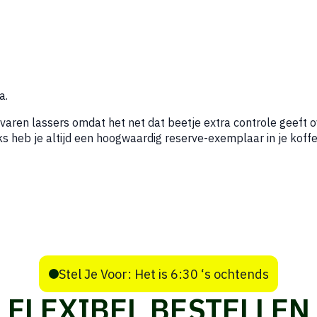
a.
varen lassers omdat het net dat beetje extra controle geeft ove
s heb je altijd een hoogwaardig reserve-exemplaar in je koffe
Stel Je Voor: Het is 6:30 ‘s ochtends
FLEXIBEL BESTELLEN