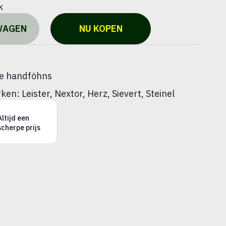
k
NU KOPEN
WAGEN
re handföhns
n: Leister, Nextor, Herz, Sievert, Steinel
Altijd een
scherpe prijs