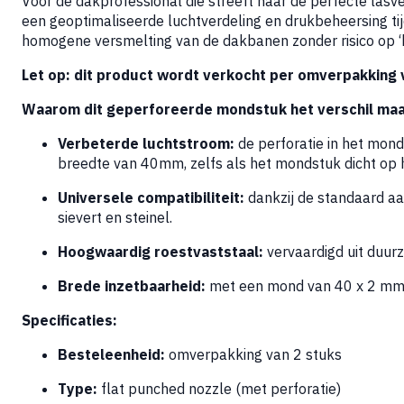
Voor de dakprofessional die streeft naar de perfecte lasv
een geoptimaliseerde luchtverdeling en drukbeheersing tij
homogene versmelting van de dakbanen zonder risico op ‘h
Let op: dit product wordt verkocht per omverpakking v
Waarom dit geperforeerde mondstuk het verschil maa
Verbeterde luchtstroom:
de perforatie in het mond
breedte van 40mm, zelfs als het mondstuk dicht op 
Universele compatibiliteit:
dankzij de standaard aan
sievert en steinel.
Hoogwaardig roestvaststaal:
vervaardigd uit duur
Brede inzetbaarheid:
met een mond van 40 x 2 mm is
Specificaties:
Besteleenheid:
omverpakking van 2 stuks
Type:
flat punched nozzle (met perforatie)