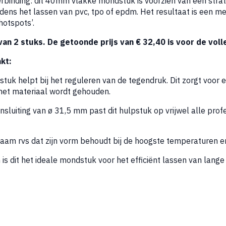
erbinding: dit 40mm vlakke mondstuk is voorzien van een strat
dens het lassen van pvc, tpo of epdm. Het resultaat is een me
otspots’.
an 2 stuks. De getoonde prijs van € 32,40 is voor de voll
kt:
stuk helpt bij het reguleren van de tegendruk. Dit zorgt voor 
het materiaal wordt gehouden.
sluiting van ø 31,5 mm past dit hulpstuk op vrijwel alle profe
zaam rvs dat zijn vorm behoudt bij de hoogste temperaturen e
 dit het ideale mondstuk voor het efficiënt lassen van lang