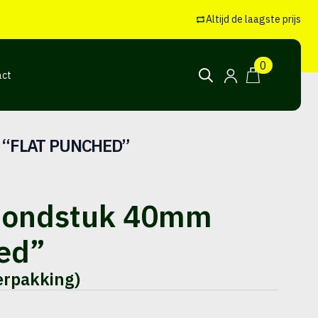
Search
for:
Altijd de laagste prijs
0
act
Search
for:
“FLAT PUNCHED”
mondstuk 40mm
ed”
erpakking)