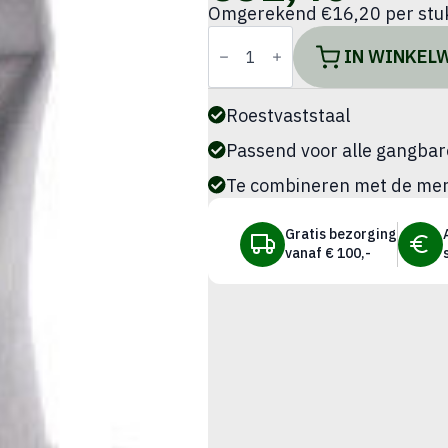
Omgerekend €16,20 per stu
Hetelucht
mondstuk
IN WINKEL
40mm
"Flat
Punched"
aantal
Roestvaststaal
Passend voor alle gangba
Te combineren met de merke
Gratis bezorging
vanaf € 100,-