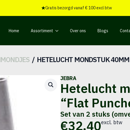
Gratis bezorgd vanaf € 100 excl btw
Home
Assortiment
Over ons
Blogs
Cont
NMONDJES
HETELUCHT MONDSTUK 40MM 
JEBRA
Hetelucht 
“Flat Punch
Set van 2 stuks (omv
€
32,40
excl. btw